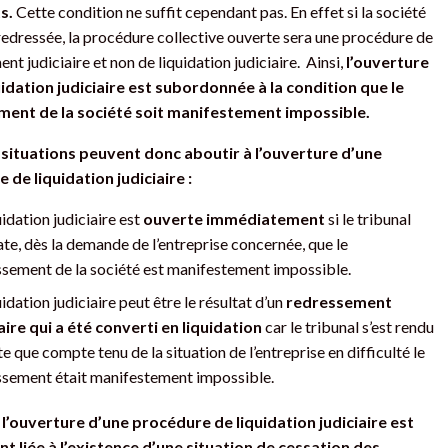
s.
Cette condition ne suffit cependant pas. En effet si la société
redressée, la procédure collective ouverte sera une procédure de
nt judiciaire et non de liquidation judiciaire. Ainsi,
l’ouverture
uidation judiciaire est subordonnée à la condition que le
ent de la société soit manifestement impossible.
 situations peuvent donc aboutir à l’ouverture d’une
 de liquidation judiciaire :
uidation judiciaire est
ouverte immédiatement
si le tribunal
te, dès la demande de l’entreprise concernée, que le
ssement de la société est manifestement impossible.
uidation judiciaire peut être le résultat d’un
redressement
aire qui a été converti en liquidation
car le tribunal s’est rendu
 que compte tenu de la situation de l’entreprise en difficulté le
ssement était manifestement impossible.
,
l’ouverture d’une procédure de liquidation judiciaire est
t liée à l’existence d’une situation de cessation des