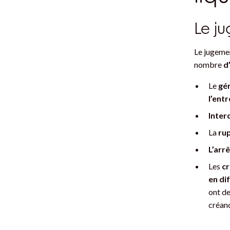
Le j
Le jugemen
nombre
d
Le
gér
l’entr
Inter
La
rup
L’arrê
Les
cr
en di
ont de
créanc