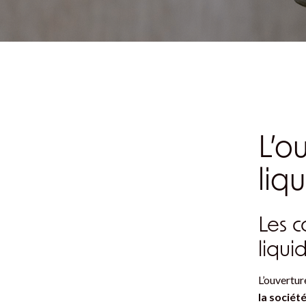
L’o
liq
Les c
liqui
L’ouvertur
la sociét