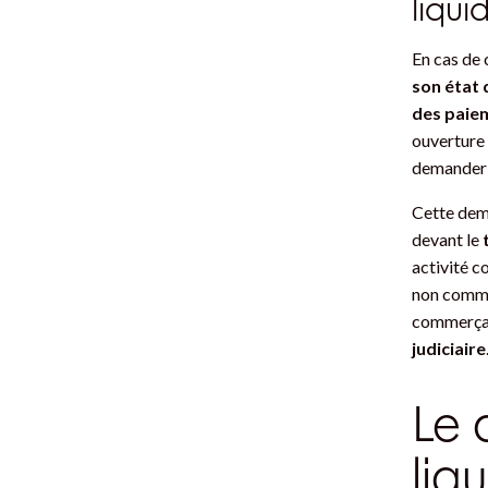
liqui
En cas de 
son état 
des paie
ouverture 
demander l
Cette dema
devant le
activité c
non commer
commerçan
judiciaire
Le 
liq