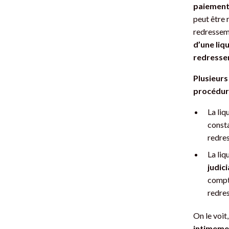
paiement
peut être 
redresseme
d’une liq
redressem
Plusieurs
procédure
La liq
consta
redre
La liq
judici
compte
redre
On le voit
intimemen