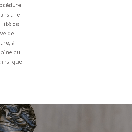
rocédure
dans une
ilité de
ive de
ure, à
imoine du
ainsi que