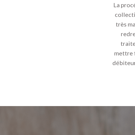
La proc
collect
très ma
redre
trait
mettre f
débiteur