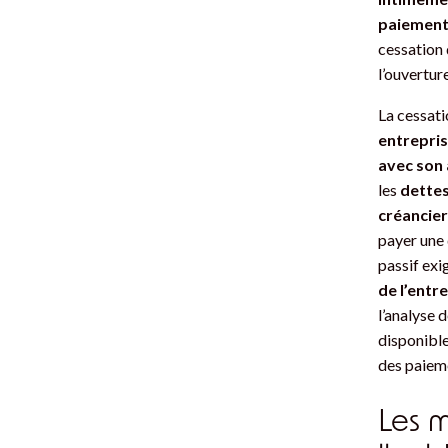
paiement
cessation 
l’ouvertur
La cessati
entrepris
avec son 
les
dettes
créancier
payer une 
passif exi
de l’entr
l’analyse 
disponible 
des paiem
Les m