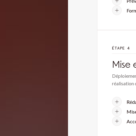
Prév
Form
ÉTAPE 4
Mise 
Déploiement
réalisation 
Réda
Mise
Acco