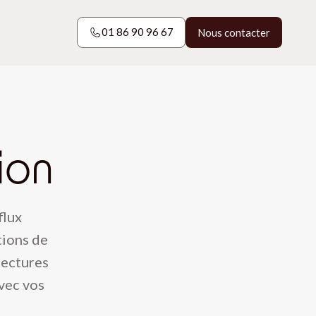
01 86 90 96 67
Nous contacter
01 86 90 96 67
Nous contacter
ion
flux
tions de
tectures
avec vos