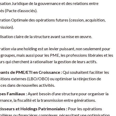
sation Juridique de la gouvernance et des relations entre
és (Pacte d’associés).
ation Optimale des opérations futures (cession, acquisition,
ission).
sation claire de la structure avant sa mise en œuvre.
ration via une holding est un levier puissant, non seulement pour
 groupes, mais aussi pour les PME, les professions libérales et les
rs qui cherchent à rationaliser la gestion de leurs actifs.
eants de PME/ETI en Croissance :
Qui souhaitent faciliter les
itions externes (LBO/OBO) ou optimiser la réinjection de
ces dans de nouvelles activités.
es Familiaux :
Ayant besoin d’une structure pour organiser la
nance, la fiscalité et la transmission entre générations.
tisseurs et Holdings Patrimoniales :
Pour les opérations
lières ou financières complexes, nécessitant une optimisation