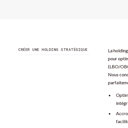
CRÉER UNE HOLDING STRATÉGIQUE
La holding
pour optim
(LBO/OBO)
Nous conce
parfaiteme
Optimi
intégr
Accro
facilit