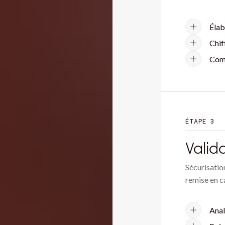
Élab
Chif
Comp
ÉTAPE 3
Valida
Sécurisation
remise en c
Anal