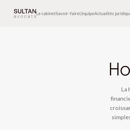
Le cabinet
Savoir-faire
L'équipe
Actualités juridiq
Ho
La 
financi
croissa
simples