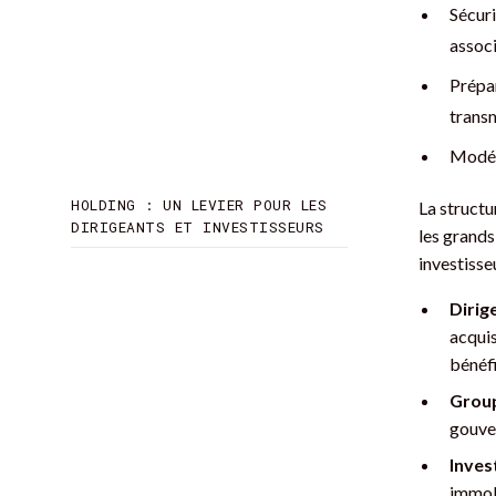
Sécuri
associ
Prépar
transm
Modéli
HOLDING : UN LEVIER POUR LES
La structu
DIRIGEANTS ET INVESTISSEURS
les grands
investisseu
Dirig
acquis
bénéfi
Group
gouver
Inves
immobi