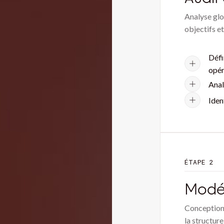
Analyse glob
objectifs e
Défi
opér
Anal
Iden
ÉTAPE 2
Modél
Conception 
la structure