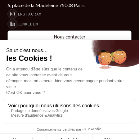
6, place de la Madeleine 75008 Paris
INSTAGRAM
LINKEDIN
Nous contacter
Nous contacter
LE CABINET
SAVOIR FAIRE
Accueil
Contentieux fiscal
Le cabinet
Entreprises en difficulté
& procédures collectives
Savoir-faire
Holding & Structuration
L'équipe
Expatriation fiscale
Actualités juridiques
Transmission &
Succession
MENTIONS LÉGALES
CONÇU PAR Y. BLUM