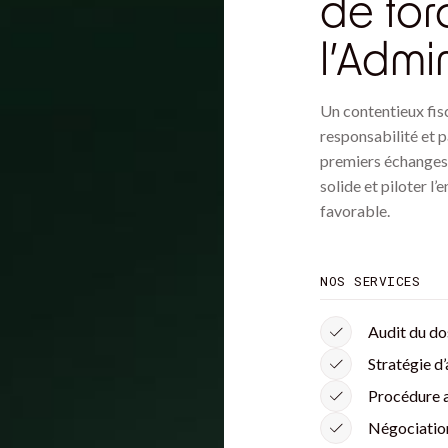
de for
l’Admin
Un contentieux fis
responsabilité et p
premiers échanges 
solide et piloter l
favorable.
NOS SERVICES
Audit du do
Stratégie d
Procédure a
Négociation