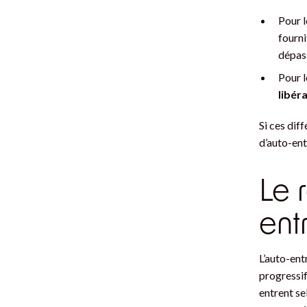
Pour l
fourni
dépas
Pour l
libér
Si ces dif
d’auto-ent
Le 
ent
L’auto-ent
progressi
entrent se