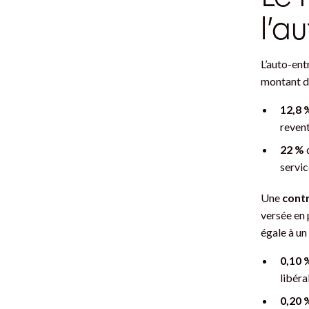
l’a
L’auto-ent
montant 
12,8 
reven
22 %
d
servic
Une
contr
versée en 
égale à un
0,10
libéra
0,20 