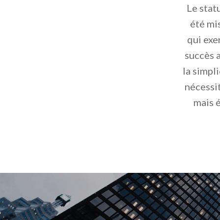
Le stat
été mi
qui exe
succès 
la simpl
nécessi
mais é