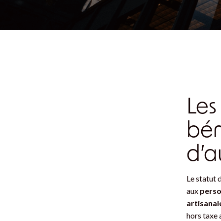
Les
bén
d’a
Le statut 
aux
perso
artisanal
hors taxe 