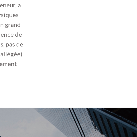
eneur, a
ysiques
un grand
uence de
s, pas de
allégée)
èrement