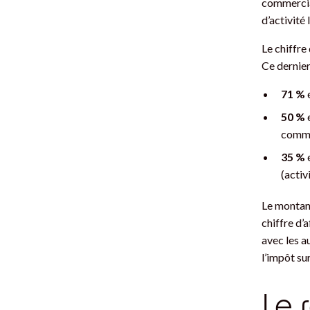
commercia
d’activité 
Le chiffre 
Ce dernier
71 %
50 %
e
commer
35 %
e
(activ
Le montant
chiffre d’
avec les a
l’impôt sur
Le 