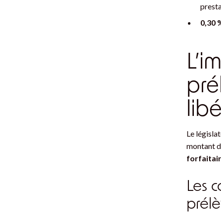
presta
0,30
L’i
pré
lib
Le législa
montant de
forfaitai
Les c
prélè