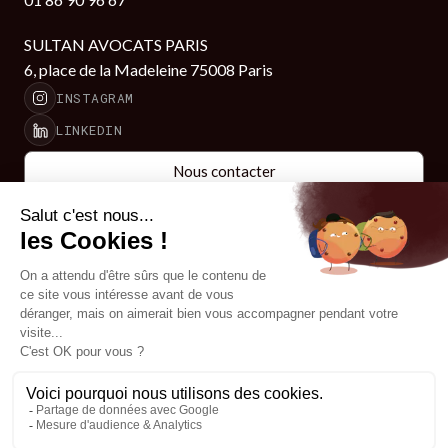
SULTAN AVOCATS PARIS
6, place de la Madeleine 75008 Paris
INSTAGRAM
LINKEDIN
Nous contacter
Nous contacter
LE CABINET
SAVOIR FAIRE
Accueil
Contentieux fiscal
Le cabinet
Entreprises en difficulté
& procédures collectives
Savoir-faire
Holding & Structuration
L'équipe
Expatriation fiscale
Actualités juridiques
Transmission &
Succession